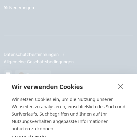
Neuerungen
Datenschutzbestimmungen
Allgemeine Geschäftsbedingungen
Deutsch
Wir verwenden Cookies
© Let's Get Digital. Alle Rechte vorbehalten.
Wir setzen Cookies ein, um die Nutzung unserer
Webseiten zu analysieren, einschließlich des Such und
Wenn Sie unsere Websites, Dienste oder Tools besuchen oder
Surfverlaufs, Suchbegriffen und Ihnen auf Ihr
mit ihnen interagieren, können wir oder unsere bevollmächtigten
Nutzungsverhalten angepasste Informationen
Dienstanbieter Cookies zum Speichern von Informationen
verwenden, um Ihnen ein besseres, schnelleres und sichereres
anbieten zu können.
Erlebnis zu bieten, sowie für Marketingzwecke.