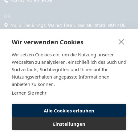
+49 30 30 80 99 85
UK
No. 3 The Billings, Walnut Tree Close, Guildford, GU1 4UL
Wir verwenden Cookies
Events
Wir setzen Cookies ein, um die Nutzung unserer
Webseiten zu analysieren, einschließlich des Such und
Messen & Ausstellungen
Surfverlaufs, Suchbegriffen und Ihnen auf Ihr
Networking-Events & Summits
Nutzungsverhalten angepasste Informationen
Kongresse & Konferenzen
anbieten zu können.
Lernen Sie mehr
Karriereveranstaltungen
Tag der Offenen Tür
Alle Cookies erlauben
Jubiläen & Incentives
Andere Events
Einstellungen